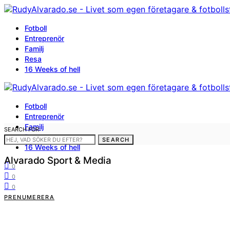
Fotboll
Entreprenör
Familj
Resa
16 Weeks of hell
Fotboll
Entreprenör
Familj
SEARCH FOR:
Resa
SEARCH
16 Weeks of hell
Alvarado Sport & Media
0
0
0
PRENUMERERA