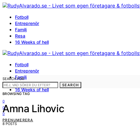
Fotboll
Entreprenör
Familj
Resa
16 Weeks of hell
Fotboll
Entreprenör
Familj
SEARCH FOR:
Resa
SEARCH
16 Weeks of hell
BROWSING TAG
0
Amna Lihovic
0
0
PRENUMERERA
8 POSTS