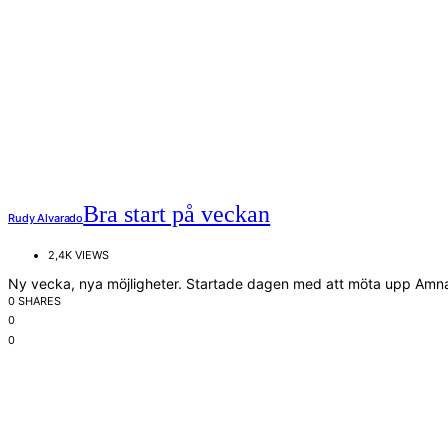
Bra start på veckan
Rudy Alvarado
2,4K VIEWS
Ny vecka, nya möjligheter. Startade dagen med att möta upp Amna 
0 SHARES
0
0