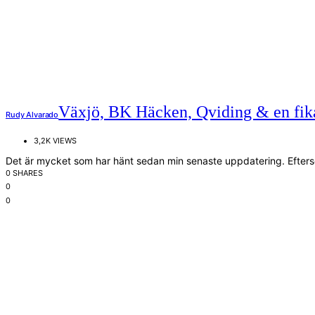
Växjö, BK Häcken, Qviding & en fik
Rudy Alvarado
3,2K VIEWS
Det är mycket som har hänt sedan min senaste uppdatering. Efters
0 SHARES
0
0