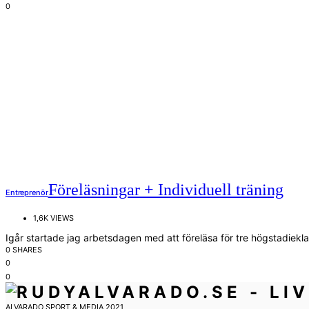
0
Föreläsningar + Individuell träning
Entreprenör
1,6K VIEWS
Igår startade jag arbetsdagen med att föreläsa för tre högstadiekl
0 SHARES
0
0
ALVARADO SPORT & MEDIA 2021