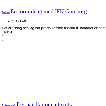
En förmiddag med IFK Göteborg
Fotboll
2,8K VIEWS
Det är tisdag och jag har precis kommit tillbaka till kontoret efter 
0 SHARES
0
0
Det handlar om att stötta
Entreprenör