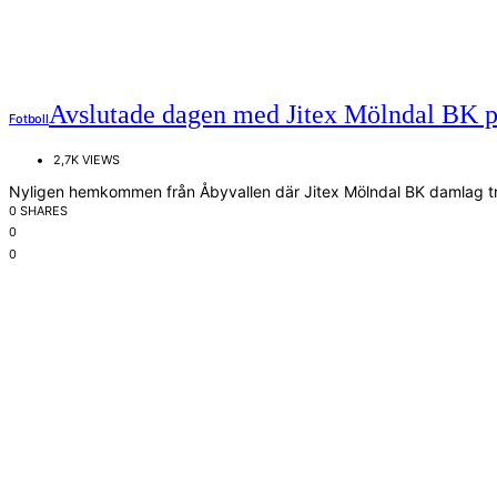
Avslutade dagen med Jitex Mölndal BK 
Fotboll
2,7K VIEWS
Nyligen hemkommen från Åbyvallen där Jitex Mölndal BK damlag trän
0 SHARES
0
0