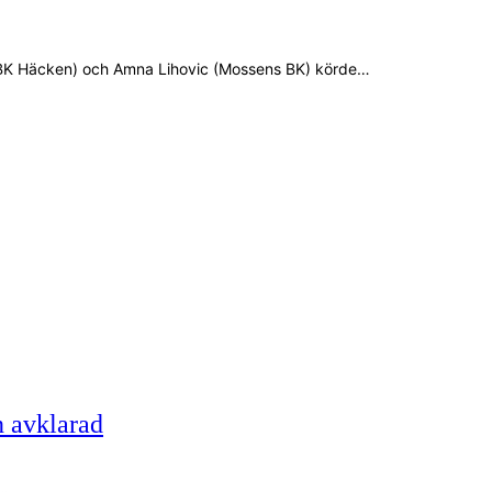
d (BK Häcken) och Amna Lihovic (Mossens BK) körde…
n avklarad