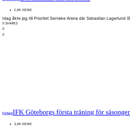
2,9K VIEWS
Idag åkte jag till Prioritet Serneke Arena där Sebastian Lagerlun
0 SHARES
0
0
IFK Göteborgs första träning för säsonge
Fotboll
3,4K VIEWS