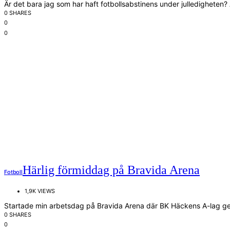
Är det bara jag som har haft fotbollsabstinens under julledigheten? 
0 SHARES
0
0
Härlig förmiddag på Bravida Arena
Fotboll
1,9K VIEWS
Startade min arbetsdag på Bravida Arena där BK Häckens A-lag ge
0 SHARES
0