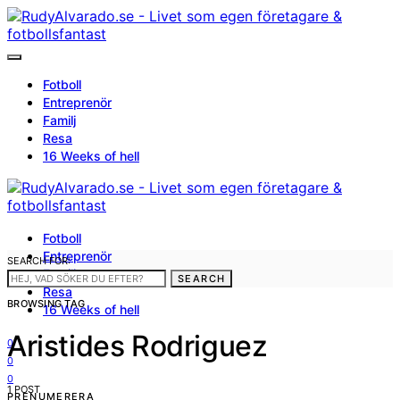
Fotboll
Entreprenör
Familj
Resa
16 Weeks of hell
Fotboll
Entreprenör
SEARCH FOR:
Familj
SEARCH
Resa
BROWSING TAG
16 Weeks of hell
Aristides Rodriguez
0
0
0
1 POST
PRENUMERERA