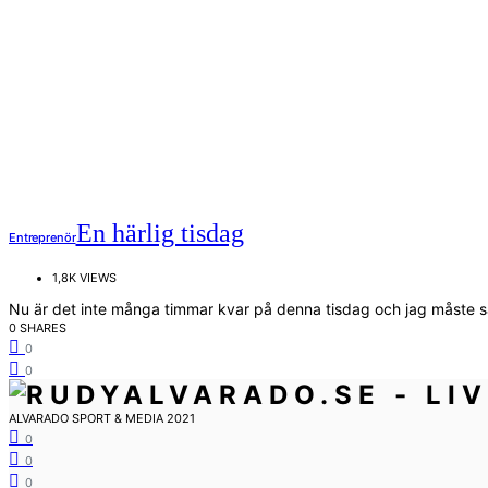
En härlig tisdag
Entreprenör
1,8K VIEWS
Nu är det inte många timmar kvar på denna tisdag och jag måste s
0 SHARES
0
0
ALVARADO SPORT & MEDIA 2021
0
0
0