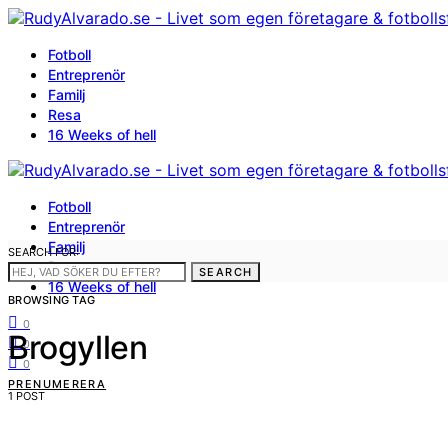
Fotboll
Entreprenör
Familj
Resa
16 Weeks of hell
Fotboll
Entreprenör
Familj
SEARCH FOR:
Resa
SEARCH
16 Weeks of hell
BROWSING TAG
0
Brogyllen
0
0
PRENUMERERA
1 POST