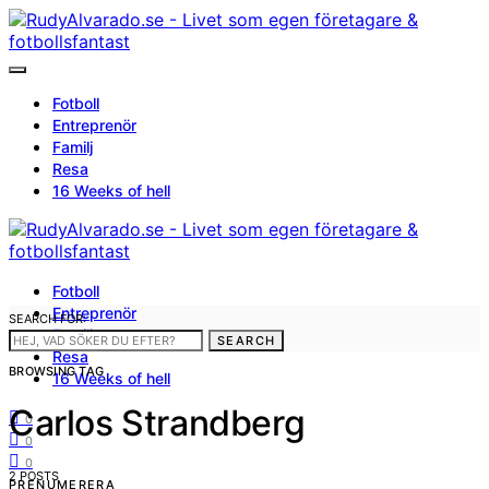
Fotboll
Entreprenör
Familj
Resa
16 Weeks of hell
Fotboll
Entreprenör
SEARCH FOR:
Familj
SEARCH
Resa
BROWSING TAG
16 Weeks of hell
Carlos Strandberg
0
0
0
2 POSTS
PRENUMERERA