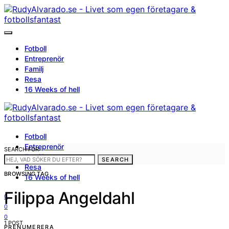
Fotboll
Entreprenör
Familj
Resa
16 Weeks of hell
Fotboll
Entreprenör
SEARCH FOR:
Familj
SEARCH
Resa
BROWSING TAG
16 Weeks of hell
Filippa Angeldahl
0
0
0
1 POST
PRENUMERERA