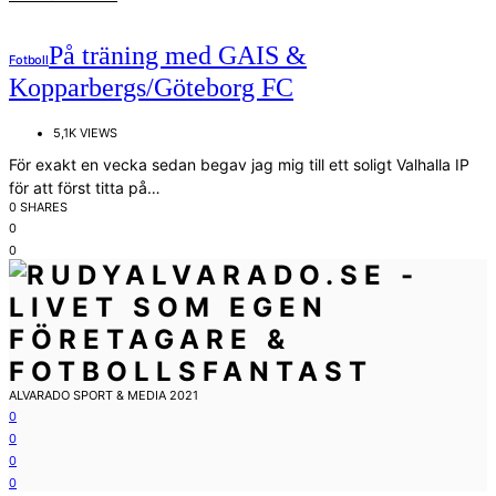
På träning med GAIS &
Fotboll
Kopparbergs/Göteborg FC
5,1K VIEWS
För exakt en vecka sedan begav jag mig till ett soligt Valhalla IP
för att först titta på…
0 SHARES
0
0
ALVARADO SPORT & MEDIA 2021
0
0
0
0