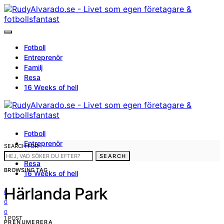
Fotboll
Entreprenör
Familj
Resa
16 Weeks of hell
Fotboll
Entreprenör
SEARCH FOR:
Familj
SEARCH
Resa
BROWSING TAG
16 Weeks of hell
Härlanda Park
0
0
0
1 POST
PRENUMERERA