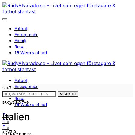
Fotboll
Entreprenör
Familj
Resa
16 Weeks of hell
Fotboll
Entreprenör
SEARCH FOR:
Familj
SEARCH
Resa
BROWSING TAG
16 Weeks of hell
Italien
0
0
0
2 POSTS
PRENUMERERA