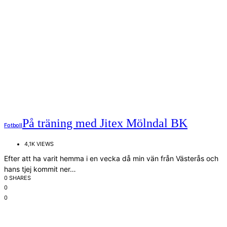
På träning med Jitex Mölndal BK
Fotboll
4,1K VIEWS
Efter att ha varit hemma i en vecka då min vän från Västerås och
hans tjej kommit ner…
0 SHARES
0
0