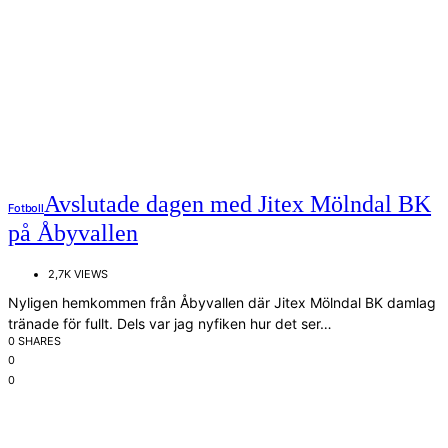
Avslutade dagen med Jitex Mölndal BK
Fotboll
på Åbyvallen
2,7K VIEWS
Nyligen hemkommen från Åbyvallen där Jitex Mölndal BK damlag
tränade för fullt. Dels var jag nyfiken hur det ser…
0 SHARES
0
0