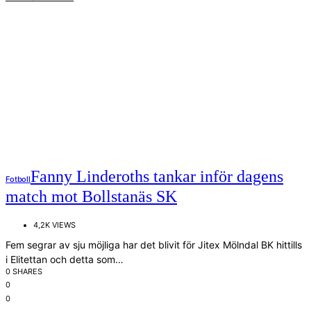
Fanny Linderoths tankar inför dagens
Fotboll
match mot Bollstanäs SK
4,2K VIEWS
Fem segrar av sju möjliga har det blivit för Jitex Mölndal BK hittills
i Elitettan och detta som…
0 SHARES
0
0