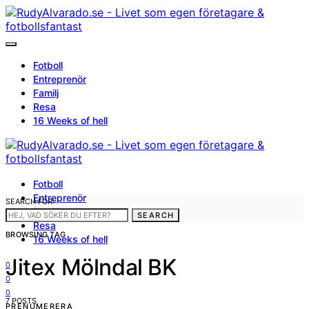
Fotboll
Entreprenör
Familj
Resa
16 Weeks of hell
Fotboll
Entreprenör
SEARCH FOR:
Familj
SEARCH
Resa
BROWSING TAG
16 Weeks of hell
Jitex Mölndal BK
0
0
0
7 POSTS
PRENUMERERA