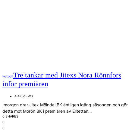
Tre tankar med Jitexs Nora Rönnfors
Fotboll
inför premiären
4,4K VIEWS
Imorgon drar Jitex Mölndal BK äntligen igång säsongen och gör
detta mot Morön BK i premiären av Elitettan…
0 SHARES
0
0