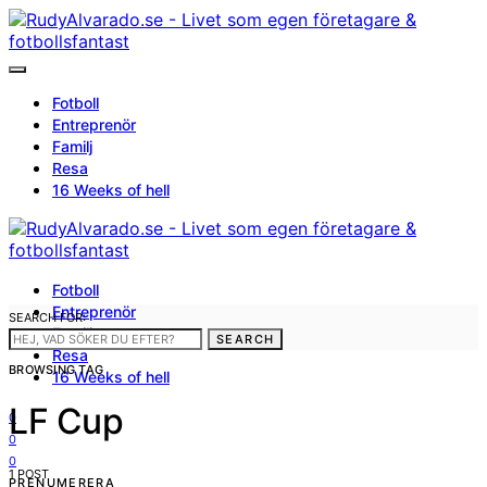
Fotboll
Entreprenör
Familj
Resa
16 Weeks of hell
Fotboll
Entreprenör
SEARCH FOR:
Familj
SEARCH
Resa
BROWSING TAG
16 Weeks of hell
LF Cup
0
0
0
1 POST
PRENUMERERA