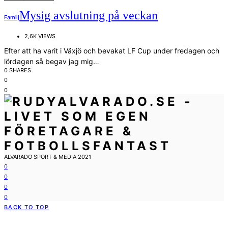
Mysig avslutning på veckan
Familj
2,6K VIEWS
Efter att ha varit i Växjö och bevakat LF Cup under fredagen och
lördagen så begav jag mig…
0 SHARES
0
0
ALVARADO SPORT & MEDIA 2021
0
0
0
0
BACK TO TOP