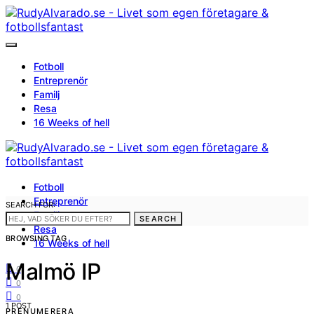
Fotboll
Entreprenör
Familj
Resa
16 Weeks of hell
Fotboll
Entreprenör
SEARCH FOR:
Familj
SEARCH
Resa
BROWSING TAG
16 Weeks of hell
Malmö IP
0
0
0
1 POST
PRENUMERERA