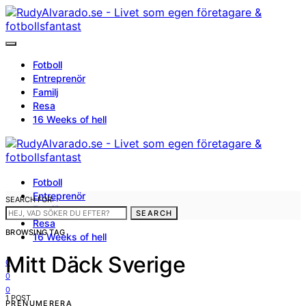
Fotboll
Entreprenör
Familj
Resa
16 Weeks of hell
Fotboll
Entreprenör
SEARCH FOR:
Familj
SEARCH
Resa
BROWSING TAG
16 Weeks of hell
Mitt Däck Sverige
0
0
0
1 POST
PRENUMERERA