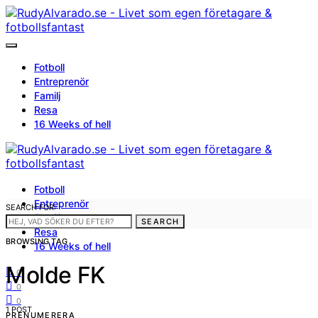
Fotboll
Entreprenör
Familj
Resa
16 Weeks of hell
Fotboll
Entreprenör
SEARCH FOR:
Familj
SEARCH
Resa
BROWSING TAG
16 Weeks of hell
Molde FK
0
0
0
1 POST
PRENUMERERA