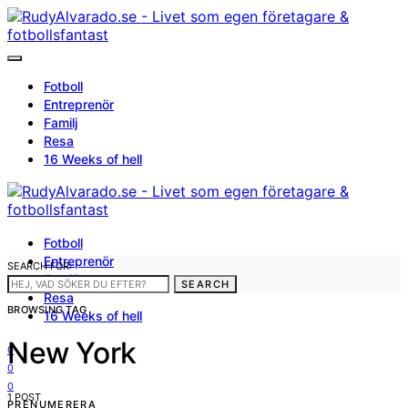
Fotboll
Entreprenör
Familj
Resa
16 Weeks of hell
Fotboll
Entreprenör
SEARCH FOR:
Familj
SEARCH
Resa
BROWSING TAG
16 Weeks of hell
New York
0
0
0
1 POST
PRENUMERERA