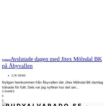
Avslutade dagen med Jitex Mölndal BK
Fotboll
på Åbyvallen
2,7K VIEWS
Nyligen hemkommen från Åbyvallen där Jitex Mölndal BK damlag
tränade för fullt. Dels var jag nyfiken hur det ser…
0 SHARES
0
0