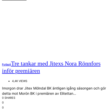
Tre tankar med Jitexs Nora Rönnfors
Fotboll
inför premiären
4,4K VIEWS
Imorgon drar Jitex Mölndal BK äntligen igång säsongen och gör
detta mot Morön BK i premiären av Elitettan…
0 SHARES
0
0