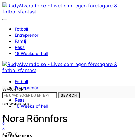
Fotboll
Entreprenör
Familj
Resa
16 Weeks of hell
Fotboll
Entreprenör
SEARCH FOR:
Familj
SEARCH
Resa
BROWSING TAG
16 Weeks of hell
Nora Rönnfors
0
0
0
2 POSTS
PRENUMERERA