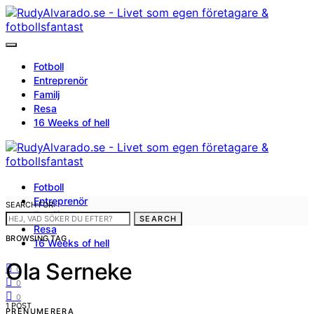
Fotboll
Entreprenör
Familj
Resa
16 Weeks of hell
Fotboll
Entreprenör
SEARCH FOR:
Familj
SEARCH
Resa
BROWSING TAG
16 Weeks of hell
Ola Serneke
0
0
0
1 POST
PRENUMERERA