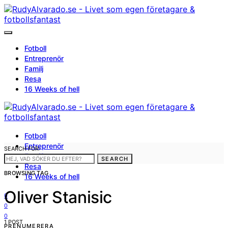
Fotboll
Entreprenör
Familj
Resa
16 Weeks of hell
Fotboll
Entreprenör
SEARCH FOR:
Familj
SEARCH
Resa
BROWSING TAG
16 Weeks of hell
Oliver Stanisic
0
0
0
1 POST
PRENUMERERA