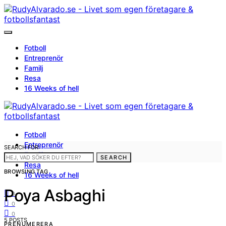
Fotboll
Entreprenör
Familj
Resa
16 Weeks of hell
Fotboll
Entreprenör
SEARCH FOR:
Familj
SEARCH
Resa
BROWSING TAG
16 Weeks of hell
Poya Asbaghi
0
0
0
5 POSTS
PRENUMERERA