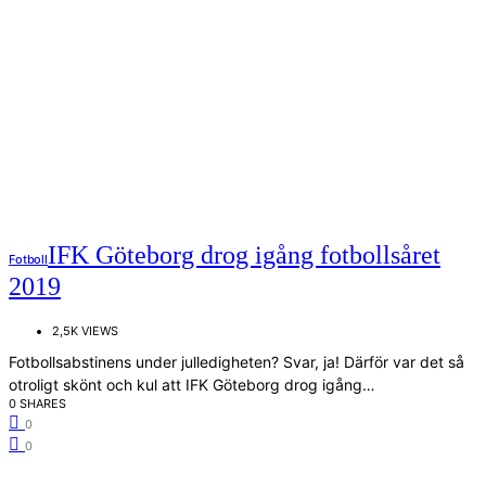
IFK Göteborg drog igång fotbollsåret
Fotboll
2019
2,5K VIEWS
Fotbollsabstinens under julledigheten? Svar, ja! Därför var det så
otroligt skönt och kul att IFK Göteborg drog igång…
0 SHARES
0
0