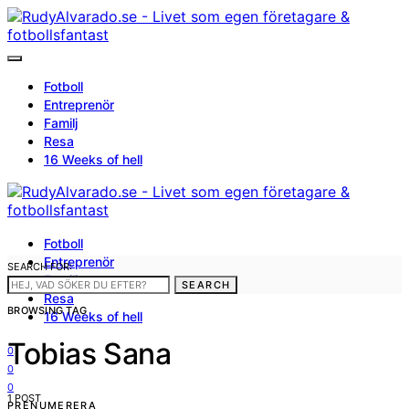
Fotboll
Entreprenör
Familj
Resa
16 Weeks of hell
Fotboll
Entreprenör
SEARCH FOR:
Familj
SEARCH
Resa
BROWSING TAG
16 Weeks of hell
Tobias Sana
0
0
0
1 POST
PRENUMERERA