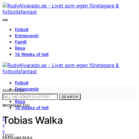
Fotboll
Entreprenör
Familj
Resa
16 Weeks of hell
Fotboll
Entreprenör
SEARCH FOR:
Familj
SEARCH
Resa
BROWSING TAG
16 Weeks of hell
Tobias Walka
0
0
0
1 POST
PRENUMERERA