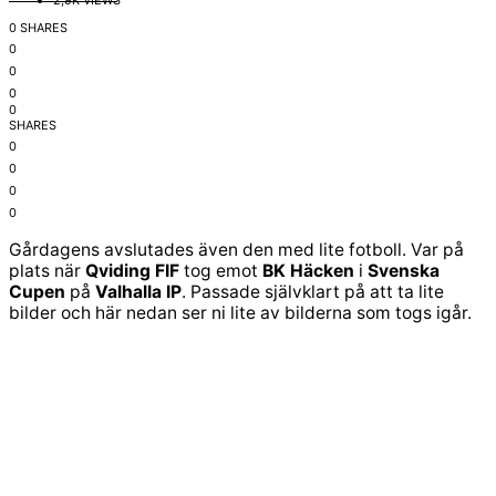
2,9K VIEWS
0 SHARES
0
0
0
0
SHARES
0
0
0
0
Gårdagens avslutades även den med lite fotboll. Var på
plats när
Qviding FIF
tog emot
BK Häcken
i
Svenska
Cupen
på
Valhalla IP
. Passade självklart på att ta lite
bilder och här nedan ser ni lite av bilderna som togs igår.