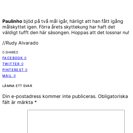
Paulinho
bjöd på två mål igår, härligt att han fått igång
målskyttet igen. Förra årets skyttekung har haft det
väldigt tufft den här säsongen. Hoppas att det lossnar nu!
//Rudy Alvarado
0 SHARES
FACEBOOK
0
TWITTER
0
PINTEREST
0
MAIL
0
LÄMNA ETT SVAR
Din e-postadress kommer inte publiceras.
Obligatoriska
fält är märkta
*