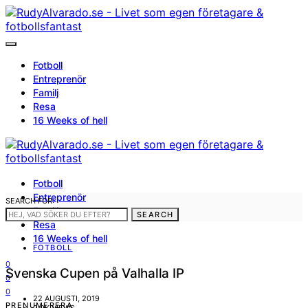
Fotboll
Entreprenör
Familj
Resa
16 Weeks of hell
Fotboll
Entreprenör
SEARCH FOR:
Familj
SEARCH
Resa
16 Weeks of hell
FOTBOLL
0
Svenska Cupen på Valhalla IP
0
0
22 AUGUSTI, 2019
PRENUMERERA