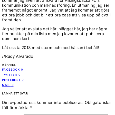
kommer jag även att ansvara för Hisingsbacka FC:s
kommunikation och marknadsföring. En utmaning jag ser
framemot något enormt. Jag vet att jag kommer att göra
ett bra jobb och det blir ett bra case att visa upp på cv:t i
framtiden.
Jag väljer att avsluta det här inlägget här, jag har några
fler punkter på min lista men jag lovar er att publicera
dom inom kort.
Låt oss ta 2018 med storm och med hälsan i behåll!
//Rudy Alvarado
0 SHARES
FACEBOOK
0
TWITTER
0
PINTEREST
0
MAIL
0
LÄMNA ETT SVAR
Din e-postadress kommer inte publiceras.
Obligatoriska
fält är märkta
*