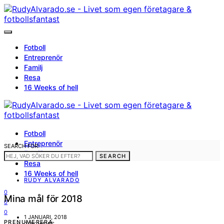
Fotboll
Entreprenör
Familj
Resa
16 Weeks of hell
Fotboll
Entreprenör
SEARCH FOR:
Familj
SEARCH
Resa
16 Weeks of hell
RUDY ALVARADO
0
Mina mål för 2018
0
0
1 JANUARI, 2018
PRENUMERERA