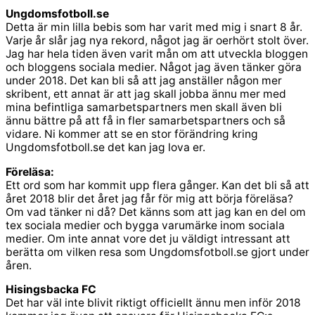
Ungdomsfotboll.se
Detta är min lilla bebis som har varit med mig i snart 8 år.
Varje år slår jag nya rekord, något jag är oerhört stolt över.
Jag har hela tiden även varit mån om att utveckla bloggen
och bloggens sociala medier. Något jag även tänker göra
under 2018. Det kan bli så att jag anställer någon mer
skribent, ett annat är att jag skall jobba ännu mer med
mina befintliga samarbetspartners men skall även bli
ännu bättre på att få in fler samarbetspartners och så
vidare. Ni kommer att se en stor förändring kring
Ungdomsfotboll.se det kan jag lova er.
Föreläsa:
Ett ord som har kommit upp flera gånger. Kan det bli så att
året 2018 blir det året jag får för mig att börja föreläsa?
Om vad tänker ni då? Det känns som att jag kan en del om
tex sociala medier och bygga varumärke inom sociala
medier. Om inte annat vore det ju väldigt intressant att
berätta om vilken resa som Ungdomsfotboll.se gjort under
åren.
Hisingsbacka FC
Det har väl inte blivit riktigt officiellt ännu men inför 2018