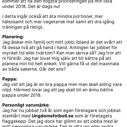
kommer att ha den högsta prioriteringen på min lista
under 2018. Det är dags nu!
I detta ingår också att äta mindre portioner, mer
hälsosamt och mer vegetarisk mat samt att dra igång
träningen på riktigt.
Planering:
Jag älskar min familj och mitt jobb, ibland är det svårt att
få dessa två att gå hand i hand. Antingen tar jobbet för
mycket tid eller tvärtom? Kan man skriva så? Jag tror att
ni förstår. Jag har lovat mig själv att bli bättre på att
planera min tid helt enkelt. Vill gärna få ut det maximala
av båda sakerna. Går det ens?
Pappa:
Jag vet att jag är en bra pappa men man skall aldrig vara
nöjd. Härmed lovar jag att jag skall bli en ännu bättre
pappa under 2018.
Personligt varumärke:
Jag har nu jobbat två år som egen företagare och jobbat
stenhårt med
Ungdomsfotboll.se
som är företagets
flaggskepp. Det jag dock har glömt av att jobba med är
mitt personliga varumärke. Det är ofta jag eller andra