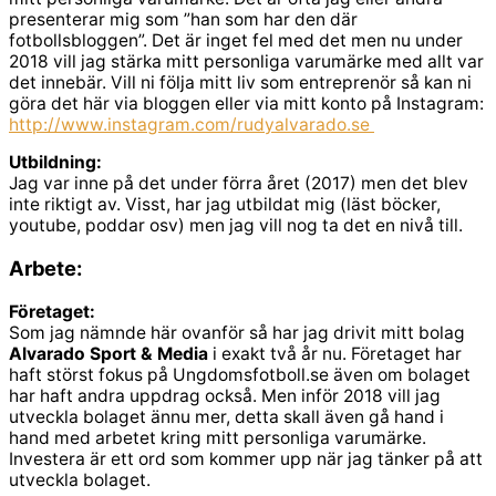
presenterar mig som ”han som har den där
fotbollsbloggen”. Det är inget fel med det men nu under
2018 vill jag stärka mitt personliga varumärke med allt var
det innebär. Vill ni följa mitt liv som entreprenör så kan ni
göra det här via bloggen eller via mitt konto på Instagram:
http://www.instagram.com/rudyalvarado.se
Utbildning:
Jag var inne på det under förra året (2017) men det blev
inte riktigt av. Visst, har jag utbildat mig (läst böcker,
youtube, poddar osv) men jag vill nog ta det en nivå till.
Arbete:
Företaget:
Som jag nämnde här ovanför så har jag drivit mitt bolag
Alvarado Sport & Media
i exakt två år nu. Företaget har
haft störst fokus på Ungdomsfotboll.se även om bolaget
har haft andra uppdrag också. Men inför 2018 vill jag
utveckla bolaget ännu mer, detta skall även gå hand i
hand med arbetet kring mitt personliga varumärke.
Investera är ett ord som kommer upp när jag tänker på att
utveckla bolaget.