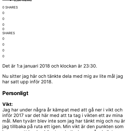
2,3K VIEWS
0 SHARES
0
0
0
0
SHARES
0
0
0
0
Det är 1:a januari 2018 och klockan är 23:30.
Nu sitter jag här och tänkte dela med mig av lite mål jag
har satt upp inför 2018.
Personligt
Vikt:
Jag har under några år kämpat med att gå ner i vikt och
inför 2017 var det här med att ta tag i vikten ett av mina
mål. Men tyvärr blev inte som jag har tänkt mig och nu är
jag tillbaka på ruta ett igen. Min vikt är den punkten som