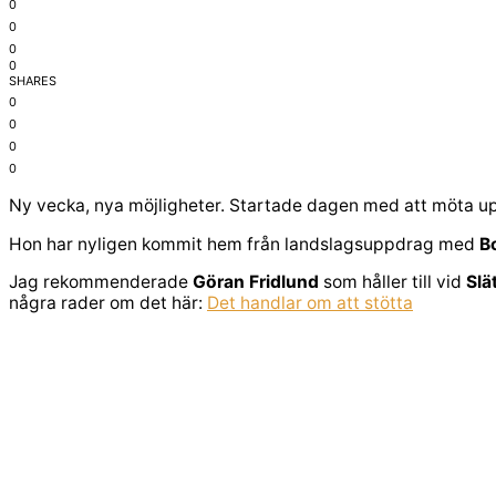
0
0
0
0
SHARES
0
0
0
0
Ny vecka, nya möjligheter. Startade dagen med att möta u
Hon har nyligen kommit hem från landslagsuppdrag med
B
Jag rekommenderade
Göran Fridlund
som håller till vid
Slä
några rader om det här:
Det handlar om att stötta