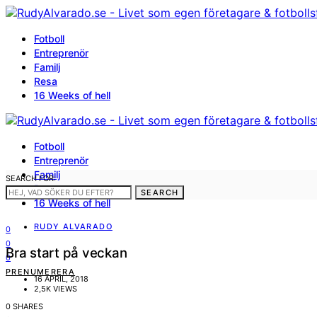
Fotboll
Entreprenör
Familj
Resa
16 Weeks of hell
Fotboll
Entreprenör
Familj
SEARCH FOR:
Resa
SEARCH
16 Weeks of hell
RUDY ALVARADO
0
0
Bra start på veckan
0
PRENUMERERA
16 APRIL, 2018
2,5K VIEWS
0 SHARES