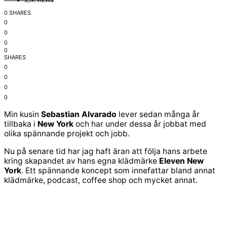
3,1K VIEWS
0 SHARES
0
0
0
0
SHARES
0
0
0
0
Min kusin
Sebastian Alvarado
lever sedan många år
tillbaka i
New York
och har under dessa år jobbat med
olika spännande projekt och jobb.
Nu på senare tid har jag haft äran att följa hans arbete
kring skapandet av hans egna klädmärke
Eleven New
York
. Ett spännande koncept som innefattar bland annat
klädmärke, podcast, coffee shop och mycket annat.