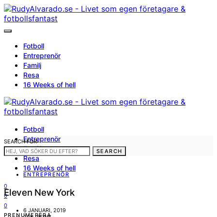
Fotboll
Entreprenör
Familj
Resa
16 Weeks of hell
Fotboll
Entreprenör
SEARCH FOR:
Familj
SEARCH
Resa
16 Weeks of hell
ENTREPRENÖR
0
Eleven New York
0
0
6 JANUARI, 2019
PRENUMERERA