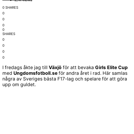
3,7K VIEWS
0 SHARES
0
0
0
0
SHARES
0
0
0
0
I fredags åkte jag till
Växjö
för att bevaka
Girls Elite Cup
med
Ungdomsfotboll.se
för andra året i rad. Här samlas
några av Sveriges bästa F17-lag och spelare för att göra
upp om guldet.