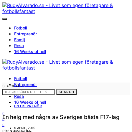
Fotboll
Entreprenör
Familj
Resa
16 Weeks of hell
Fotboll
Entreprenör
SEARCH FOR:
Familj
SEARCH
Resa
16 Weeks of hell
ENTREPRENÖR
0
En helg med några av Sveriges bästa F17-lag
0
0
9 APRIL, 2019
PRENUMERERA