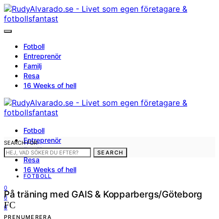
Fotboll
Entreprenör
Familj
Resa
16 Weeks of hell
Fotboll
Entreprenör
SEARCH FOR:
Familj
SEARCH
Resa
16 Weeks of hell
FOTBOLL
0
På träning med GAIS & Kopparbergs/Göteborg
0
FC
0
PRENUMERERA