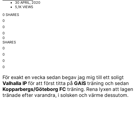
30 APRIL, 2020
5,1K VIEWS
0 SHARES
0
0
0
0
SHARES
0
0
0
0
För exakt en vecka sedan begav jag mig till ett soligt
Valhalla IP
för att först titta på
GAIS
träning och sedan
Kopparbergs/Göteborg FC
träning. Rena lyxen att lagen
tränade efter varandra, i solsken och värme dessutom.